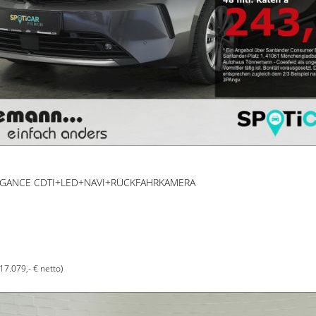
ELEGANCE CDTI+LED+NAVI+RÜCKFAHRKAMERA
(17.079,- € netto)