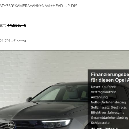
S AT+360°KAMERA+AHK+NAVI+HEAD-UP-DIS
is*:
44.555,- €
(21.701,- € netto)