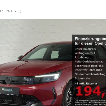
(17.919,- € netto)