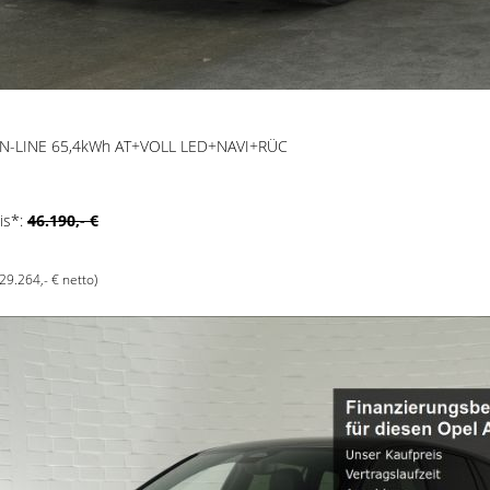
 N-LINE 65,4kWh AT+VOLL LED+NAVI+RÜC
is*:
46.190,- €
(29.264,- € netto)