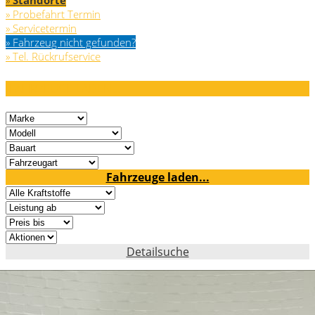
»
Standorte
» Probefahrt Termin
» Servicetermin
» Fahrzeug nicht gefunden?
» Tel. Rückrufservice
FAHRZEUGE LADEN...
Fahrzeuge laden...
Detailsuche