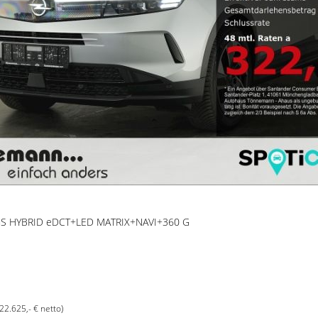
GS HYBRID eDCT+LED MATRIX+NAVI+360 G
(22.625,- € netto)