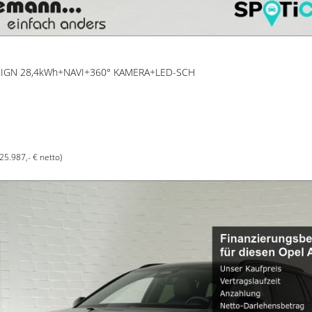
SIGN 28,4kWh+NAVI+360° KAMERA+LED-SCH
(25.987,- € netto)