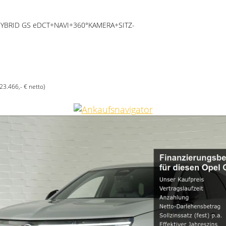
HYBRID GS eDCT+NAVI+360°KAMERA+SITZ-
(23.466,- € netto)