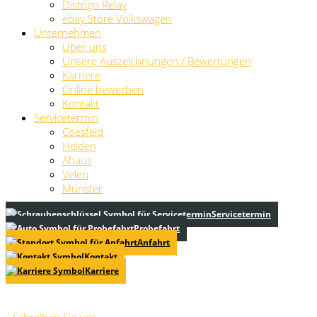
Distrigo Relay
ebay Store Volkswagen
Unternehmen
Über uns
Unsere Auszeichnungen / Bewertungen
Karriere
Online bewerben
Kontakt
Servicetermin
Coesfeld
Heiden
Ahaus
Velen
Münster
Servicetermin
Probefahrt
Anfahrt
Kontakt
Karriere