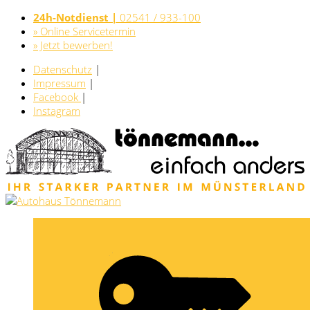
24h-Notdienst |
02541 / 933-100
» Online Servicetermin
» Jetzt bewerben!
Datenschutz
|
Impressum
|
Facebook
|
Instagram