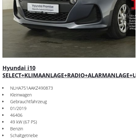
Hyundai i10
SELECT+KLIMAANLAGE+RADIO+ALARMANLAGE+U
NLHA751AAKZ490873
Kleinwagen
Gebrauchtfahrzeug
01/2019
46406
49 kW (67 PS)
Benzin
Schaltgetriebe