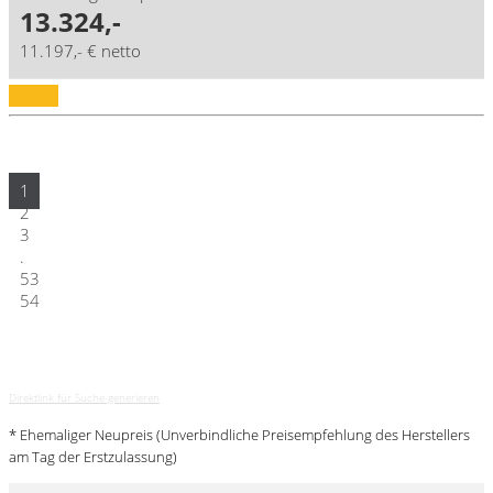
13.324,-
11.197,- € netto
Details
1
2
3
.
53
54
Direktlink für Suche generieren
* Ehemaliger Neupreis (Unverbindliche Preisempfehlung des Herstellers
am Tag der Erstzulassung)