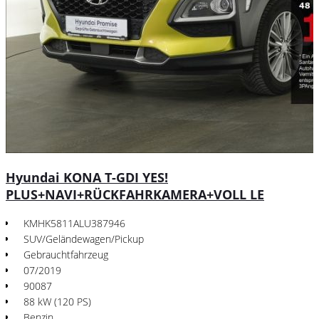
Hyundai KONA T-GDI YES!
PLUS+NAVI+RÜCKFAHRKAMERA+VOLL LE
KMHK5811ALU387946
SUV/Geländewagen/Pickup
Gebrauchtfahrzeug
07/2019
90087
88 kW (120 PS)
Benzin