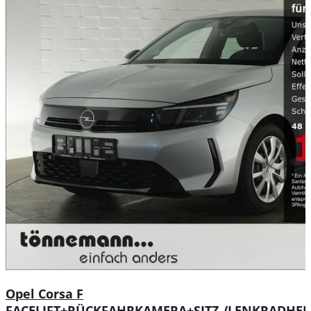
Opel Corsa F
FACELIFT+RÜCKFAHRKAMERA+SITZ-/LENKRADHEI