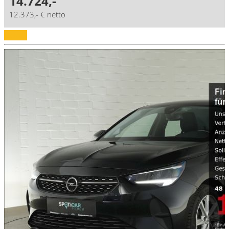
14.724,-
12.373,- € netto
Details