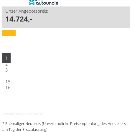
Unser Angebotspreis:
14.724,-
Details
1
2
3
.
15
16
Direktlink für Suche generieren
* Ehemaliger Neupreis (Unverbindliche Preisempfehlung des Herstellers
am Tag der Erstzulassung)