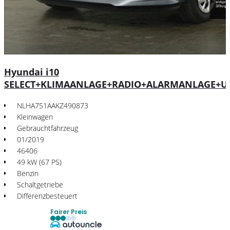
Hyundai i10
SELECT+KLIMAANLAGE+RADIO+ALARMANLAGE+U
NLHA751AAKZ490873
Kleinwagen
Gebrauchtfahrzeug
01/2019
46406
49 kW (67 PS)
Benzin
Schaltgetriebe
Differenzbesteuert
Fairer Preis