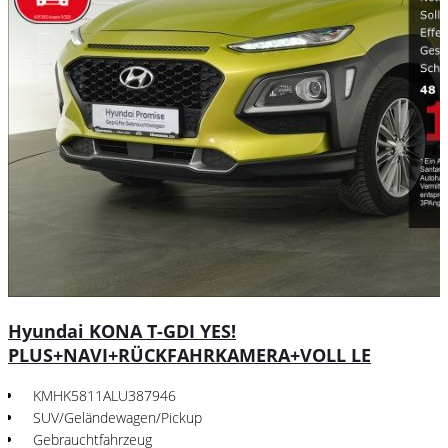
Hyundai KONA T-GDI YES!
PLUS+NAVI+RÜCKFAHRKAMERA+VOLL LE
KMHK5811ALU387946
SUV/Geländewagen/Pickup
Gebrauchtfahrzeug