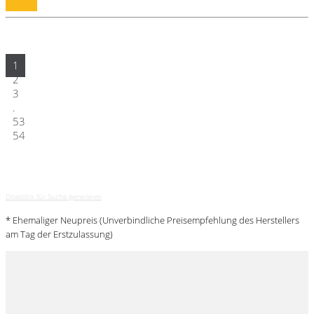
Details
1
2
3
.
53
54
Direktlink für Suche generieren
* Ehemaliger Neupreis (Unverbindliche Preisempfehlung des Herstellers
am Tag der Erstzulassung)