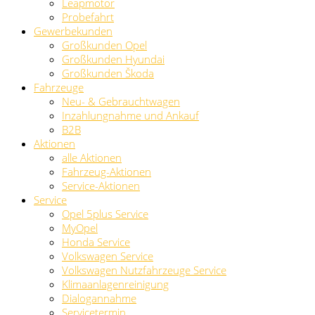
Leapmotor
Probefahrt
Gewerbekunden
Großkunden Opel
Großkunden Hyundai
Großkunden Škoda
Fahrzeuge
Neu- & Gebrauchtwagen
Inzahlungnahme und Ankauf
B2B
Aktionen
alle Aktionen
Fahrzeug-Aktionen
Service-Aktionen
Service
Opel 5plus Service
MyOpel
Honda Service
Volkswagen Service
Volkswagen Nutzfahrzeuge Service
Klimaanlagenreinigung
Dialogannahme
Servicetermin